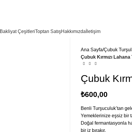
Bakliyat Çeşitleri
Toptan Satış
Hakkımızda
İletişim
Ana Sayfa
Çubuk Turşul
Çubuk Kırmızı Lahana
Çubuk Kırm
₺
Benli Turşuculuk’tan ge
Yemeklerinize eşsiz bir t
Doğal fermantasyonla ha
bir iz bırakır.