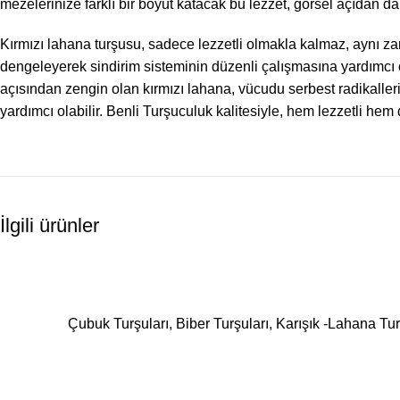
mezelerinize farklı bir boyut katacak bu lezzet, görsel açıdan da so
Kırmızı lahana turşusu, sadece lezzetli olmakla kalmaz, aynı 
dengeleyerek sindirim sisteminin düzenli çalışmasına yardımcı
açısından zengin olan kırmızı lahana, vücudu serbest radikallerin
yardımcı olabilir. Benli Turşuculuk kalitesiyle, hem lezzetli hem 
İlgili ürünler
Çubuk Turşuları
,
Biber Turşuları
,
Karışık -Lahana Tur