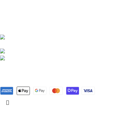
Son Gönderile
1980’den bu yana
koruduğumuz Çubuk
Benli Turşucu
geleneğiyle, tüm ürünlerimiz
kendi doğal
Lezzeti
üretimimizdir.
Kasım 3, 2025
Atatürk caddesi Park karşısı
No:8 Çubuk/ANKARA
Tel: 0535 458 24 21
Çubuk Turşusu:
Tel: 0312 838 50 53
ve Eşsiz Lezze
Kasım 3, 2025
Tüm Hakları Saklıdır
Benli Turşuculuk
2025. Tasarım & SEO
B