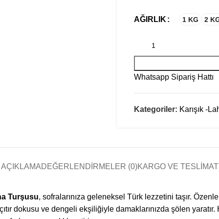
AĞIRLIK
1 KG
2 K
Whatsapp Sipariş Hattı
Kategoriler:
Karışık -La
AÇIKLAMA
DEĞERLENDIRMELER (0)
KARGO VE TESLIMAT
na Turşusu
, sofralarınıza geleneksel Türk lezzetini taşır. Özen
 çıtır dokusu ve dengeli ekşiliğiyle damaklarınızda şölen yaratır