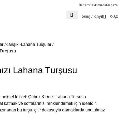
İletişim
Hakkımızda
Mağaza
0
Giriş / Kayıt
₺
0,
arı
Karışık -Lahana Turşuları
 Turşusu
ızı Lahana Turşusu
leneksel lezzet: Çubuk Kırmızı Lahana Turşusu.
at katmak ve sofralarınızı renklendirmek için idealdir.
zırlanan bu turşu, çıtır dokusuyla damaklarda unutulmaz