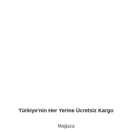
rimiz
Ürün Kategorileri
luk: Çubuk’un Gerçek Turşu
Salatalık Turşuları
Yorum yok
 Türkiye’nin Turşu Başkenti
ti
Yorum yok
ilgin Media
.
Türkiye’nin Her Yerine Ücretsiz Kargo
Mağaza