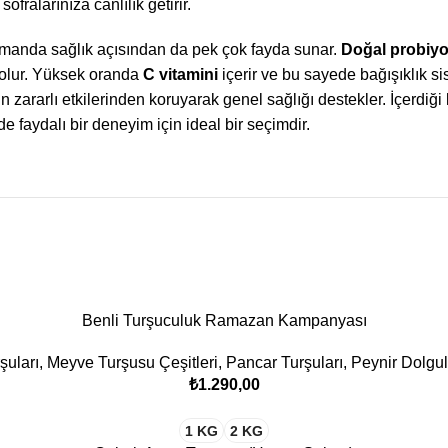
fralarınıza canlılık getirir.
zamanda sağlık açısından da pek çok fayda sunar.
Doğal probiyo
 olur. Yüksek oranda
C vitamini
içerir ve bu sayede bağışıklık s
 zararlı etkilerinden koruyarak genel sağlığı destekler. İçerdiği 
de faydalı bir deneyim için ideal bir seçimdir.
Benli Turşuculuk Ramazan Kampanyası
şuları
,
Meyve Turşusu Çeşitleri
,
Pancar Turşuları
,
Peynir Dolgul
₺
1 KG
2 KG