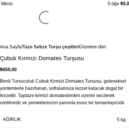
Menü
0
öğe
₺
0,
Ana Sayfa
Taze Sebze Turşu çeşitleri
Ürünlere dön
Çubuk Kırmızı Domates Turşusu
₺
Benli Tursuculuk Cubuk Kirmizi Domates Tursusu, geleneksel
yontemlerle hazirlanan, sofralariniza lezzet katacak dogal bir
lezzettir. Taptaze kirmizi domateslerden ozenle secilerek
uretilmistir ve yemeklerinizin yaninda essiz bir tamamlayicidir.
AĞIRLIK
5 kg