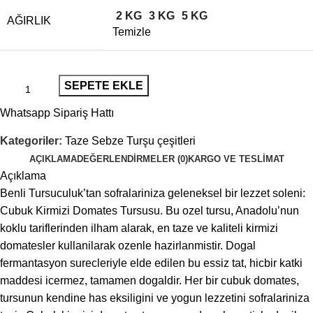
2 KG
3 KG
5 KG
AĞIRLIK
Temizle
SEPETE EKLE
Whatsapp Sipariş Hattı
Kategoriler:
Taze Sebze Turşu çeşitleri
AÇIKLAMA
DEĞERLENDIRMELER (0)
KARGO VE TESLIMAT
Açıklama
Benli Tursuculuk’tan sofralariniza geleneksel bir lezzet soleni:
Cubuk Kirmizi Domates Tursusu. Bu ozel tursu, Anadolu’nun
koklu tariflerinden ilham alarak, en taze ve kaliteli kirmizi
domatesler kullanilarak ozenle hazirlanmistir. Dogal
fermantasyon surecleriyle elde edilen bu essiz tat, hicbir katki
maddesi icermez, tamamen dogaldir. Her bir cubuk domates,
tursunun kendine has eksiligini ve yogun lezzetini sofralariniza