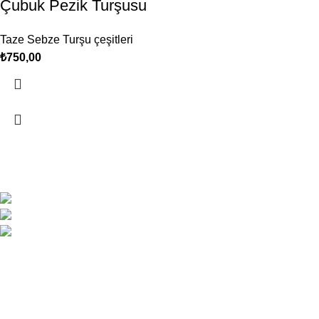
Çubuk Pezik Turşusu
Taze Sebze Turşu çeşitleri
₺
1980’den bu yana
koruduğumuz Çubuk geleneğiyle, tüm
ürünlerimiz
kendi doğal üretimimizdir.
Atatürk caddesi Park karşısı No:8 Çubuk/ANKARA
Tel: 0535 458 24 21
Tel: 0312 838 50 53
Son Gönderilerimiz
Benli Turşuculuk: Çubuk’un Gerçek Turşu Lezzeti
Kasım 3, 2025
Yorum yok