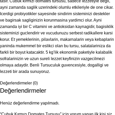
tasir. Cubuk kirmizi domates tursusu, sadece lezzetiyle degil,
ayni zamanda saglik uzerindeki olumlu etkileriyle de one cikar.
Icerdigi probiyotikler sayesinde sindirim sisteminizi destekler
ve bagirsak sagliginizin korunmasina yardimci olur. Ayni
zamanda iyi bir C vitamini ve antioksidan kaynagidir, bagisiklik
sisteminizi guclendirir ve vucudunuzu serbest radikallere karsi
korur. Et yemeklerinin, pilavlarin, makarnalarin veya kebaplarin
yaninda mukemmel bir eslikci olan bu tursu, salatalariniza da
farkli bir boyut katacaktir. 5 kg’lik ekonomik paketiyle kalabalik
sofralarinizin ve uzun sureli lezzet keyfinizin vazgecilmezi
olmaya adaydir. Benli Tursuculuk guvencesiyle, dogalligi ve
lezzeti bir arada sunuyoruz.
Değerlendirmeler (0)
Değerlendirmeler
Henüz değerlendirme yapılmadı.
“Çubuk Kırmızı Domates Turşusu” için yorum yapan ilk kişi siz